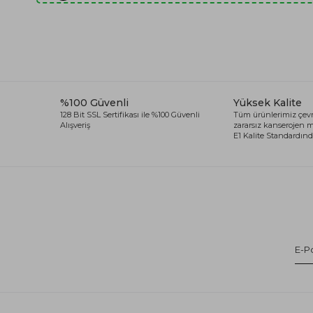
%100 Güvenli
Yüksek Kalite
128 Bit SSL Sertifikası ile %100 Güvenli
Tüm ürünlerimiz çevr
Alışveriş
zararsız kanserojen
E1 Kalite Standardında