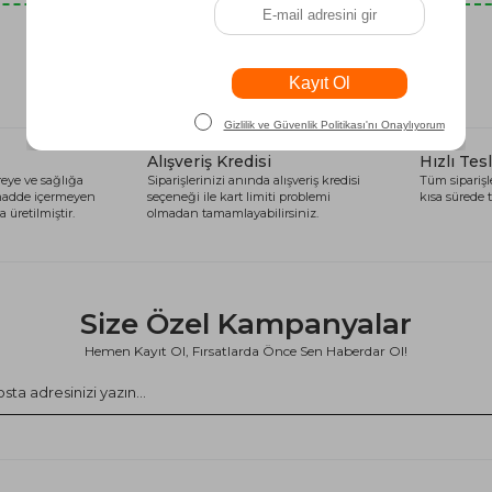
Son Baktıklarınız
Alışveriş Kredisi
Hızlı Tes
eye ve sağlığa
Siparişlerinizi anında alışveriş kredisi
Tüm siparişle
 madde içermeyen
seçeneği ile kart limiti problemi
kısa sürede t
 üretilmiştir.
olmadan tamamlayabilirsiniz.
Size Özel Kampanyalar
Hemen Kayıt Ol, Fırsatlarda Önce Sen Haberdar Ol!