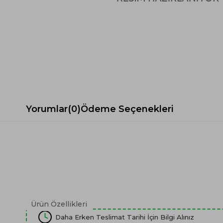
Spor Koltuk Takımı
Gri TV Ünitesi
Krem Koltuk Takımı
Beyaz TV Ünitesi
Gri Koltuk Takımı
Siyah TV Ünitesi
Büro Koltuk Takımı
Şömineli TV Ünitesi
Ev Tekstili
Dresuar
Duvar Ünitesi
TV Koltukları
Yorumlar
(0)
Ödeme Seçenekleri
Ürün Özellikleri
Daha Erken Teslimat Tarihi İçin Bilgi Alınız