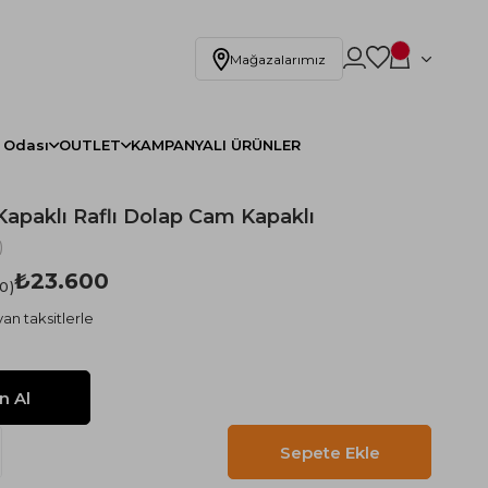
Mağazalarımız
 Odası
OUTLET
KAMPANYALI ÜRÜNLER
Kapaklı Raflı Dolap Cam Kapaklı
)
₺23.600
.0
an taksitlerle