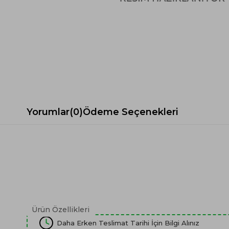
Spor Koltuk Takımı
Gri TV Ünitesi
Krem Koltuk Takımı
Beyaz TV Ünitesi
Gri Koltuk Takımı
Siyah TV Ünitesi
Büro Koltuk Takımı
Şömineli TV Ünitesi
Ev Tekstili
Dresuar
Duvar Ünitesi
TV Koltukları
Yorumlar
(0)
Ödeme Seçenekleri
Ürün Özellikleri
Daha Erken Teslimat Tarihi İçin Bilgi Alınız