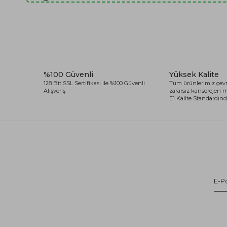
%100 Güvenli
Yüksek Kalite
128 Bit SSL Sertifikası ile %100 Güvenli
Tüm ürünlerimiz çevr
Alışveriş
zararsız kanserojen
E1 Kalite Standardında