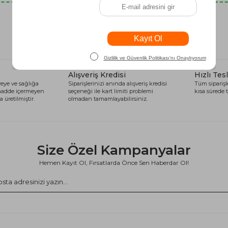
Son Baktıklarınız
Alışveriş Kredisi
Hızlı Tes
eye ve sağlığa
Siparişlerinizi anında alışveriş kredisi
Tüm siparişle
 madde içermeyen
seçeneği ile kart limiti problemi
kısa sürede t
 üretilmiştir.
olmadan tamamlayabilirsiniz.
Size Özel Kampanyalar
Hemen Kayıt Ol, Fırsatlarda Önce Sen Haberdar Ol!