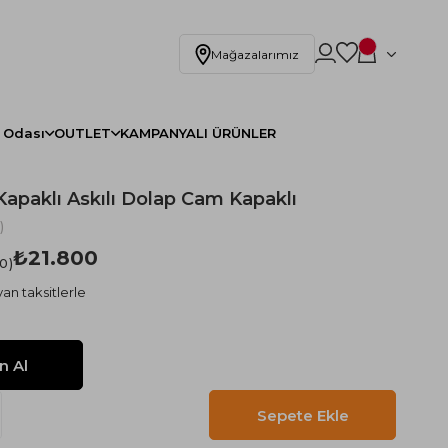
Mağazalarımız
 Odası
OUTLET
KAMPANYALI ÜRÜNLER
Kapaklı Askılı Dolap Cam Kapaklı
)
₺21.800
.0
an taksitlerle