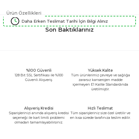
Ürün Özellikleri
Daha Erken Teslimat Tarihi İçin Bilgi Alınız
Son Baktıklarınız
%100 Güvenli
Yüksek Kalite
128 Bit SSL Sertifikası ile %100
Tüm ürünlerimiz çevreye ve sağlığa
Güvenli Alışveriş
zararsız kanserojen madde
içermeyen E1 Kalite Standardında
üretilmiştir.
Alışveriş Kredisi
Hızlı Teslimat
Siparişlerinizi anında alışveriş kredisi
Tüm siparişleriniz size özel üretilir ve
seçeneği ile kart limiti problemi
en kısa sürede tarafınıza teslim edilir.
olmadan tamamlayabilirsiniz.