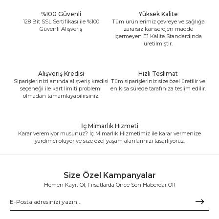
%100 Güvenli
Yüksek Kalite
128 Bit SSL Sertifikası ile %100
Tüm ürünlerimiz çevreye ve sağlığa
Güvenli Alışveriş
zararsız kanserojen madde
içermeyen E1 Kalite Standardında
üretilmiştir.
Alışveriş Kredisi
Hızlı Teslimat
Siparişlerinizi anında alışveriş kredisi
Tüm siparişleriniz size özel üretilir ve
seçeneği ile kart limiti problemi
en kısa sürede tarafınıza teslim edilir.
olmadan tamamlayabilirsiniz.
İç Mimarlık Hizmeti
Karar veremiyor musunuz? İç Mimarlık Hizmetimiz ile karar vermenize
yardımcı oluyor ve size özel yaşam alanlarınızı tasarlıyoruz.
Size Özel Kampanyalar
Hemen Kayıt Ol, Fırsatlarda Önce Sen Haberdar Ol!