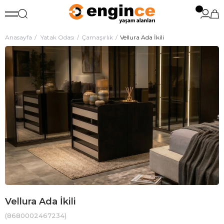
Anasayfa
Yatak Odası
Çamaşırlık
Vellura Ada İkili
Vellura Ada İkili
(8680002467234)