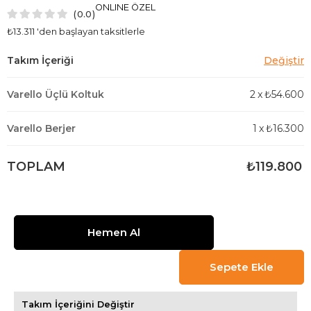
ONLINE ÖZEL
0.0
₺13.311
'den başlayan taksitlerle
Varello Üçlü Koltuk
2
x
₺54.600
Varello Berjer
1
x
₺16.300
TOPLAM
₺119.800
Takım İçeriğini Değiştir