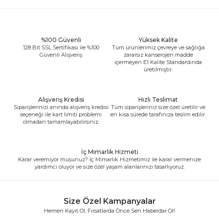
%100 Güvenli
Yüksek Kalite
128 Bit SSL Sertifikası ile %100
Tüm ürünlerimiz çevreye ve sağlığa
Güvenli Alışveriş
zararsız kanserojen madde
içermeyen E1 Kalite Standardında
üretilmiştir.
Alışveriş Kredisi
Hızlı Teslimat
Siparişlerinizi anında alışveriş kredisi
Tüm siparişleriniz size özel üretilir ve
seçeneği ile kart limiti problemi
en kısa sürede tarafınıza teslim edilir.
olmadan tamamlayabilirsiniz.
İç Mimarlık Hizmeti
Karar veremiyor musunuz? İç Mimarlık Hizmetimiz ile karar vermenize
yardımcı oluyor ve size özel yaşam alanlarınızı tasarlıyoruz.
Size Özel Kampanyalar
Hemen Kayıt Ol, Fırsatlarda Önce Sen Haberdar Ol!