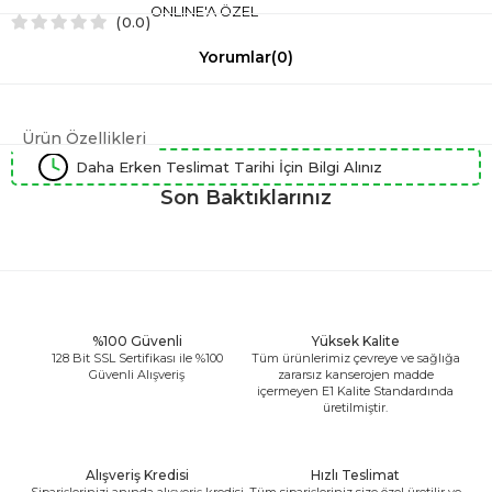
ONLINE'A ÖZEL
0.0
Yorumlar
(0)
Ürün Özellikleri
Daha Erken Teslimat Tarihi İçin Bilgi Alınız
Son Baktıklarınız
%100 Güvenli
Yüksek Kalite
128 Bit SSL Sertifikası ile %100
Tüm ürünlerimiz çevreye ve sağlığa
Güvenli Alışveriş
zararsız kanserojen madde
içermeyen E1 Kalite Standardında
üretilmiştir.
Alışveriş Kredisi
Hızlı Teslimat
Siparişlerinizi anında alışveriş kredisi
Tüm siparişleriniz size özel üretilir ve