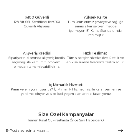
%100 Güvenli
Yüksek Kalite
128 Bit SSL Sertifikası ile %100
Tüm ürünlerimiz çevreye ve sağlığa
Güvenli Alışveriş
zararsız kanserojen madde
içermeyen E1 Kalite Standardında
üretilmiştir.
Alışveriş Kredisi
Hızlı Teslimat
Siparişlerinizi anında alışveriş kredisi
Tüm siparişleriniz size özel üretilir ve
seçeneği ile kart limiti problemi
en kısa sürede tarafınıza teslim edilir.
olmadan tamamlayabilirsiniz.
İç Mimarlık Hizmeti
Karar veremiyor musunuz? İç Mimarlık Hizmetimiz ile karar vermenize
yardımcı oluyor ve size özel yaşam alanlarınızı tasarlıyoruz.
Size Özel Kampanyalar
Hemen Kayıt Ol, Fırsatlarda Önce Sen Haberdar Ol!