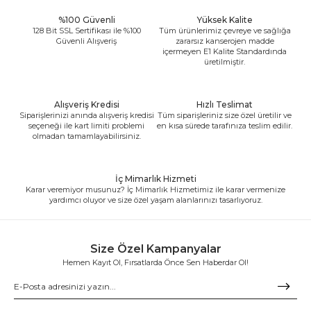
%100 Güvenli
Yüksek Kalite
128 Bit SSL Sertifikası ile %100
Tüm ürünlerimiz çevreye ve sağlığa
Güvenli Alışveriş
zararsız kanserojen madde
içermeyen E1 Kalite Standardında
üretilmiştir.
Alışveriş Kredisi
Hızlı Teslimat
Siparişlerinizi anında alışveriş kredisi
Tüm siparişleriniz size özel üretilir ve
seçeneği ile kart limiti problemi
en kısa sürede tarafınıza teslim edilir.
olmadan tamamlayabilirsiniz.
İç Mimarlık Hizmeti
Karar veremiyor musunuz? İç Mimarlık Hizmetimiz ile karar vermenize
yardımcı oluyor ve size özel yaşam alanlarınızı tasarlıyoruz.
Size Özel Kampanyalar
Hemen Kayıt Ol, Fırsatlarda Önce Sen Haberdar Ol!