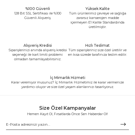
%100 Güvenli
Yüksek Kalite
128 Bit SSL Sertifikası ile %100
Tüm ürünlerimiz çevreye ve sağlığa
Güvenli Alışveriş
zararsız kanserojen madde
içermeyen E1 Kalite Standardında
üretilmiştir.
Alışveriş Kredisi
Hızlı Teslimat
Siparişlerinizi anında alışveriş kredisi
Tüm siparişleriniz size özel üretilir ve
seçeneği ile kart limiti problemi
en kısa sürede tarafınıza teslim edilir.
olmadan tamamlayabilirsiniz.
İç Mimarlık Hizmeti
Karar veremiyor musunuz? İç Mimarlık Hizmetimiz ile karar vermenize
yardımcı oluyor ve size özel yaşam alanlarınızı tasarlıyoruz.
Size Özel Kampanyalar
Hemen Kayıt Ol, Fırsatlarda Önce Sen Haberdar Ol!