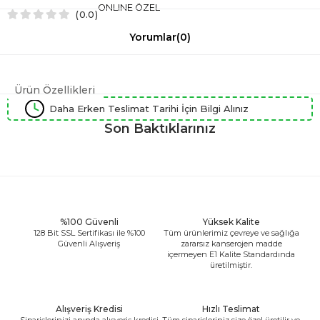
ONLINE ÖZEL
0.0
Yorumlar
(0)
Ürün Özellikleri
Daha Erken Teslimat Tarihi İçin Bilgi Alınız
Son Baktıklarınız
%100 Güvenli
Yüksek Kalite
128 Bit SSL Sertifikası ile %100
Tüm ürünlerimiz çevreye ve sağlığa
Güvenli Alışveriş
zararsız kanserojen madde
içermeyen E1 Kalite Standardında
üretilmiştir.
Alışveriş Kredisi
Hızlı Teslimat
Siparişlerinizi anında alışveriş kredisi
Tüm siparişleriniz size özel üretilir ve