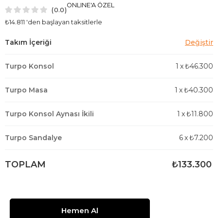
ONLINE'A ÖZEL
0.0
₺14.811
'den başlayan taksitlerle
Turpo Konsol
1
x
₺46.300
Turpo Masa
1
x
₺40.300
Turpo Konsol Aynası İkili
1
x
₺11.800
Turpo Sandalye
6
x
₺7.200
TOPLAM
₺133.300