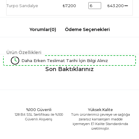
Turpo Sandalye
₺7.200
₺43.200
Yorumlar
(0)
Ödeme Seçenekleri
Ürün Özellikleri
Daha Erken Teslimat Tarihi İçin Bilgi Alınız
Son Baktıklarınız
%100 Güvenli
Yüksek Kalite
128 Bit SSL Sertifikası ile %100
Tüm ürünlerimiz çevreye ve sağlığa
Güvenli Alışveriş
zararsız kanserojen madde
içermeyen E1 Kalite Standardında
üretilmiştir.