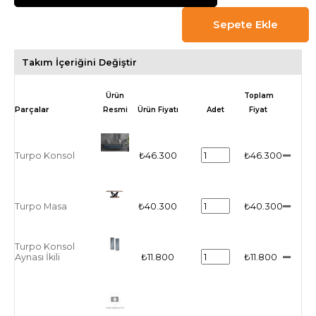
Takım İçeriğini Değiştir
Ürün
Toplam
Resmi
Ürün Fiyatı
Adet
Fiyat
Turpo Konsol
₺46.300
₺46.300
Turpo Masa
₺40.300
₺40.300
Turpo Konsol
Aynası İkili
₺11.800
₺11.800