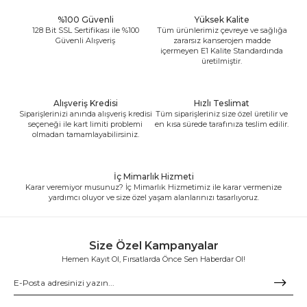
%100 Güvenli
Yüksek Kalite
128 Bit SSL Sertifikası ile %100
Tüm ürünlerimiz çevreye ve sağlığa
Güvenli Alışveriş
zararsız kanserojen madde
içermeyen E1 Kalite Standardında
üretilmiştir.
Alışveriş Kredisi
Hızlı Teslimat
Siparişlerinizi anında alışveriş kredisi
Tüm siparişleriniz size özel üretilir ve
seçeneği ile kart limiti problemi
en kısa sürede tarafınıza teslim edilir.
olmadan tamamlayabilirsiniz.
İç Mimarlık Hizmeti
Karar veremiyor musunuz? İç Mimarlık Hizmetimiz ile karar vermenize
yardımcı oluyor ve size özel yaşam alanlarınızı tasarlıyoruz.
Size Özel Kampanyalar
Hemen Kayıt Ol, Fırsatlarda Önce Sen Haberdar Ol!