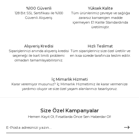
%100 Güvenli
Yüksek Kalite
128 Bit SSL Sertifikası ile %100
Tüm ürünlerimiz çevreye ve sağlığa
Güvenli Alışveriş
zararsız kanserojen madde
içermeyen E1 Kalite Standardında
üretilmiştir.
Alışveriş Kredisi
Hızlı Teslimat
Siparişlerinizi anında alışveriş kredisi
Tüm siparişleriniz size özel üretilir ve
seçeneği ile kart limiti problemi
en kısa sürede tarafınıza teslim edilir.
olmadan tamamlayabilirsiniz.
İç Mimarlık Hizmeti
Karar veremiyor musunuz? İç Mimarlık Hizmetimiz ile karar vermenize
yardımcı oluyor ve size özel yaşam alanlarınızı tasarlıyoruz.
Size Özel Kampanyalar
Hemen Kayıt Ol, Fırsatlarda Önce Sen Haberdar Ol!