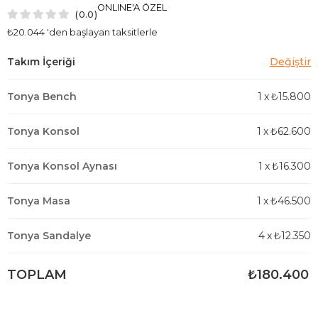
ONLINE'A ÖZEL
0.0
₺20.044
'den başlayan taksitlerle
Tonya Bench
1
x
₺15.800
Tonya Konsol
1
x
₺62.600
Tonya Konsol Aynası
1
x
₺16.300
Tonya Masa
1
x
₺46.500
Tonya Sandalye
4
x
₺12.350
TOPLAM
₺180.400