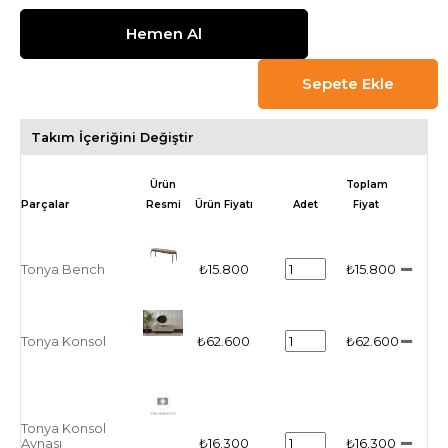
Takım İçeriğini Değiştir
Ürün
Toplam
Resmi
Ürün Fiyatı
Adet
Fiyat
Tonya Bench
₺15.800
₺15.800
Tonya Konsol
₺62.600
₺62.600
Tonya Konsol
Aynası
₺16.300
₺16.300