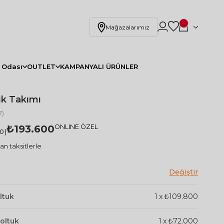
Mağazalarımız
 Odası
OUTLET
KAMPANYALI ÜRÜNLER
uk Takımı
)
₺193.600
ONLINE ÖZEL
.0
an taksitlerle
ltuk
1
x
₺109.800
oltuk
1
x
₺72.000