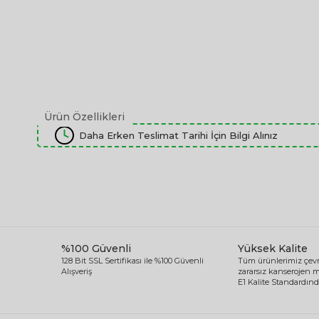
Ürün Özellikleri
Daha Erken Teslimat Tarihi İçin Bilgi Alınız
%100 Güvenli
Yüksek Kalite
128 Bit SSL Sertifikası ile %100 Güvenli
Tüm ürünlerimiz çevr
Alışveriş
zararsız kanserojen
E1 Kalite Standardında