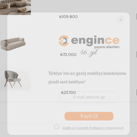
₺109.800
₺72.000
₺25.100