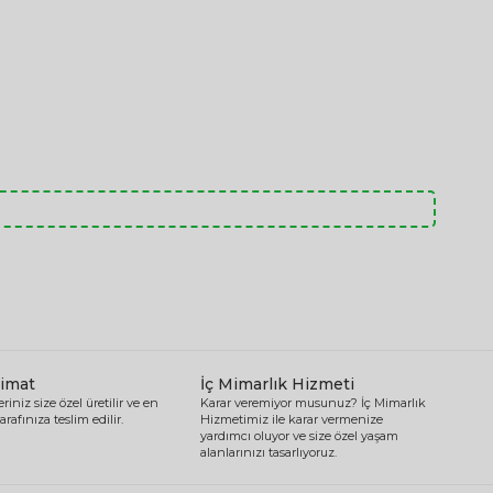
limat
İç Mimarlık Hizmeti
riniz size özel üretilir ve en
Karar veremiyor musunuz? İç Mimarlık
arafınıza teslim edilir.
Hizmetimiz ile karar vermenize
yardımcı oluyor ve size özel yaşam
alanlarınızı tasarlıyoruz.