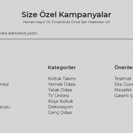
Size Özel Kampanyalar
Hemen Kayıt Ol, Fırsatlarda Önce Sen Haberdar Ol!
Kategoriler
Önerile
Koltuk Takımı
Teslimat 
şmesi
Yemek Odası
Site Güve
Yatak Odası
Mesafeli
TV Ünitesi
Garanti Şa
Köşe Koltuk
urusu
Dekorasyon
Genç Odası