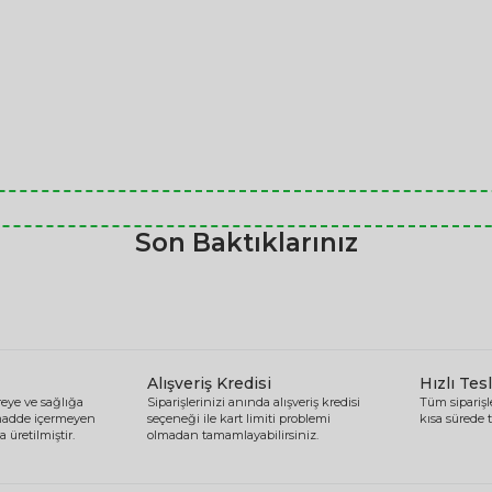
Son Baktıklarınız
Alışveriş Kredisi
Hızlı Tes
eye ve sağlığa
Siparişlerinizi anında alışveriş kredisi
Tüm siparişle
 madde içermeyen
seçeneği ile kart limiti problemi
kısa sürede t
 üretilmiştir.
olmadan tamamlayabilirsiniz.