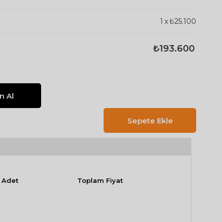
1
x
₺25.100
₺193.600
Adet
Toplam Fiyat