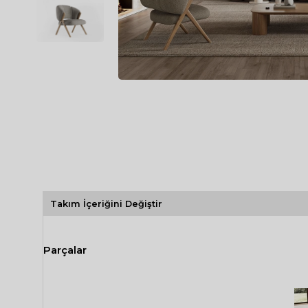
Spor Koltuk Takımı
Gri TV Ünitesi
Krem Koltuk Takımı
Beyaz TV Ünitesi
Gri Koltuk Takımı
Siyah TV Ünitesi
Büro Koltuk Takımı
Şömineli TV Ünitesi
Ev Tekstili
Dresuar
Duvar Ünitesi
TV Koltukları
Takım İçeriğini Değiştir