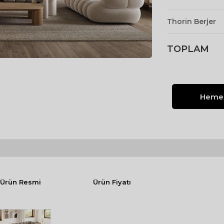
Yataklı Koltuk
Köşe Koltuk
Thorin Berjer
Modern Köşe Koltuk
TOPLAM
Ekonomik Köşe Koltuk
Mini Köşe Takımı
Gri Köşe Takımı
Bohem Köşe Takımı
Ürün Resmi
Ürün Fiyatı