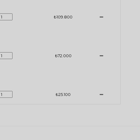
₺109.800
₺72.000
₺25.100