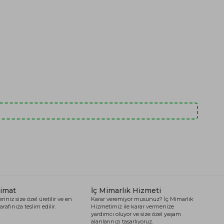
limat
İç Mimarlık Hizmeti
riniz size özel üretilir ve en
Karar veremiyor musunuz? İç Mimarlık
arafınıza teslim edilir.
Hizmetimiz ile karar vermenize
yardımcı oluyor ve size özel yaşam
alanlarınızı tasarlıyoruz.