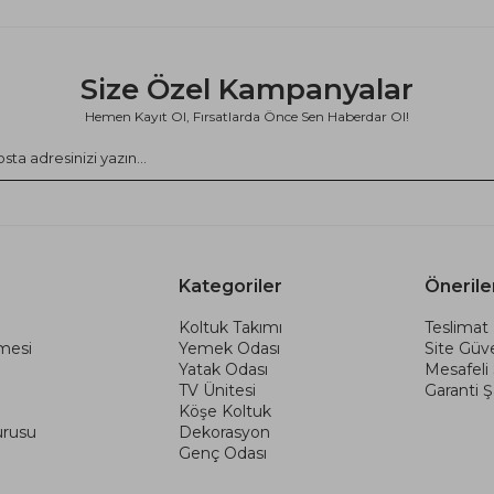
Size Özel Kampanyalar
Hemen Kayıt Ol, Fırsatlarda Önce Sen Haberdar Ol!
Kategoriler
Önerile
Koltuk Takımı
Teslimat 
şmesi
Yemek Odası
Site Güve
Yatak Odası
Mesafeli
TV Ünitesi
Garanti Şa
Köşe Koltuk
urusu
Dekorasyon
Genç Odası