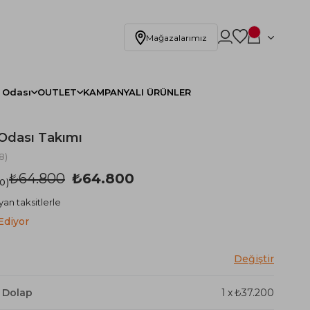
Mağazalarımız
 Odası
OUTLET
KAMPANYALI ÜRÜNLER
Odası Takımı
8)
₺64.800
₺64.800
.0
yan taksitlerle
Ediyor
ı Dolap
1
x
₺37.200