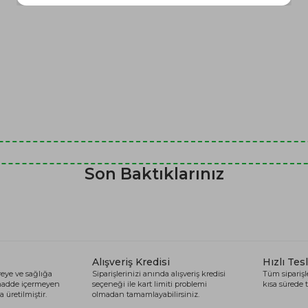
Son Baktıklarınız
Alışveriş Kredisi
Hızlı Tes
eye ve sağlığa
Siparişlerinizi anında alışveriş kredisi
Tüm siparişle
 madde içermeyen
seçeneği ile kart limiti problemi
kısa sürede t
 üretilmiştir.
olmadan tamamlayabilirsiniz.