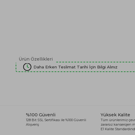
Ürün Özellikleri
Daha Erken Teslimat Tarihi İçin Bilgi Alınız
%100 Güvenli
Yüksek Kalite
128 Bit SSL Sertifikası ile %100 Güvenli
Tüm ürünlerimiz çevr
Alışveriş
zararsız kanserojen
E1 Kalite Standardında