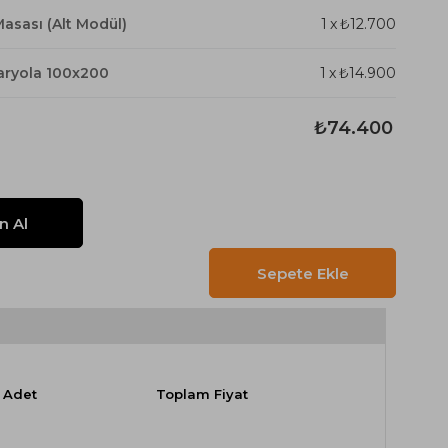
asası (Alt Modül)
1
x
₺12.700
Karyola 100x200
1
x
₺14.900
₺74.400
Adet
Toplam Fiyat