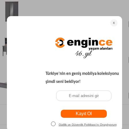
₺37.200
₺12.700
₺14.900