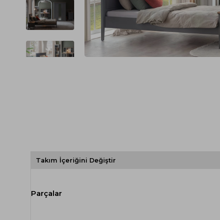
Spor Koltuk Takımı
Gri TV Ünitesi
Krem Koltuk Takımı
Beyaz TV Ünitesi
Gri Koltuk Takımı
Siyah TV Ünitesi
Büro Koltuk Takımı
Şömineli TV Ünitesi
Ev Tekstili
Dresuar
Duvar Ünitesi
TV Koltukları
Takım İçeriğini Değiştir