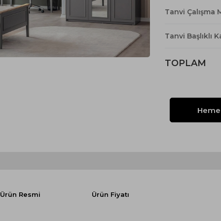
Yataklı Koltuk
Tanvi Çalışma M
Köşe Koltuk
Modern Köşe Koltuk
Tanvi Başlıklı 
Ekonomik Köşe Koltuk
TOPLAM
Mini Köşe Takımı
Gri Köşe Takımı
Bohem Köşe Takımı
Ürün Resmi
Ürün Fiyatı