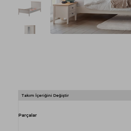
Spor Koltuk Takımı
Gri TV Ünitesi
Krem Koltuk Takımı
Beyaz TV Ünitesi
Gri Koltuk Takımı
Siyah TV Ünitesi
Büro Koltuk Takımı
Şömineli TV Ünitesi
Ev Tekstili
Dresuar
Duvar Ünitesi
TV Koltukları
Takım İçeriğini Değiştir