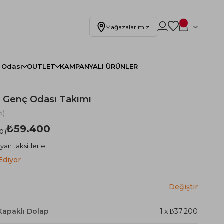
Mağazalarımız
 Odası
OUTLET
KAMPANYALI ÜRÜNLER
ğı Genç Odası Takımı
5)
₺59.400
.0
yan taksitlerle
Ediyor
 Kapaklı Dolap
1
x
₺37.200