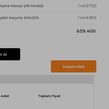
alışma Masası (Alt Modül)
1
x
₺12.700
aşlıklı Karyola 100x200
1
x
₺14.900
₺59.400
Adet
Toplam Fiyat