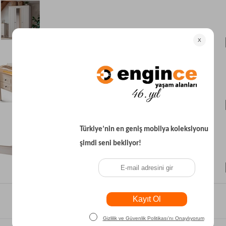
₺37.200
₺12.700
₺14.900