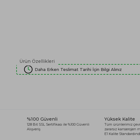
Ürün Özellikleri
Daha Erken Teslimat Tarihi İçin Bilgi Alınız
%100 Güvenli
Yüksek Kalite
128 Bit SSL Sertifikası ile %100 Güvenli
Tüm ürünlerimiz çevr
Alışveriş
zararsız kanserojen
E1 Kalite Standardında