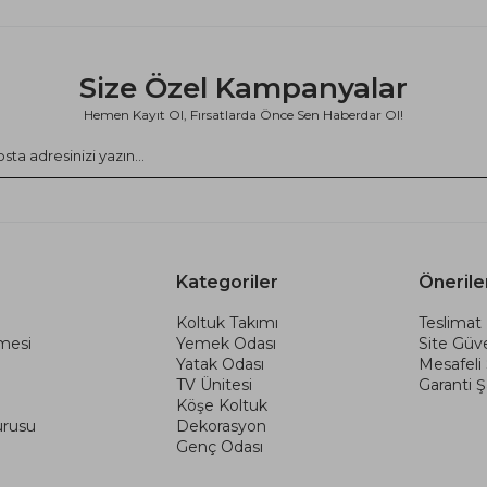
Size Özel Kampanyalar
Hemen Kayıt Ol, Fırsatlarda Önce Sen Haberdar Ol!
Kategoriler
Önerile
Koltuk Takımı
Teslimat 
şmesi
Yemek Odası
Site Güve
Yatak Odası
Mesafeli
TV Ünitesi
Garanti Şa
Köşe Koltuk
urusu
Dekorasyon
Genç Odası