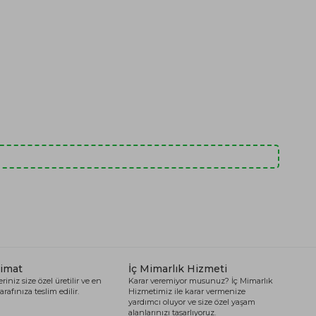
limat
İç Mimarlık Hizmeti
riniz size özel üretilir ve en
Karar veremiyor musunuz? İç Mimarlık
arafınıza teslim edilir.
Hizmetimiz ile karar vermenize
yardımcı oluyor ve size özel yaşam
alanlarınızı tasarlıyoruz.