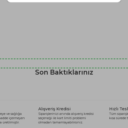
Son Baktıklarınız
Alışveriş Kredisi
Hızlı Tes
eye ve sağlığa
Siparişlerinizi anında alışveriş kredisi
Tüm siparişle
 madde içermeyen
seçeneği ile kart limiti problemi
kısa sürede t
 üretilmiştir.
olmadan tamamlayabilirsiniz.