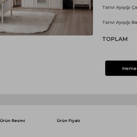
Yataklı Koltuk
Tanvi Ayışığı Ç
Köşe Koltuk
Modern Köşe Koltuk
Tanvi Ayışığı B
Ekonomik Köşe Koltuk
TOPLAM
Mini Köşe Takımı
Gri Köşe Takımı
Bohem Köşe Takımı
Ürün Resmi
Ürün Fiyatı