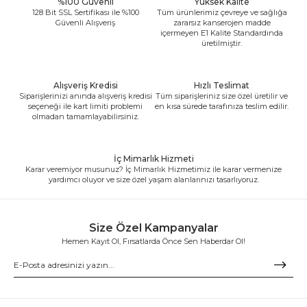
%100 Güvenli
Yüksek Kalite
128 Bit SSL Sertifikası ile %100
Tüm ürünlerimiz çevreye ve sağlığa
Güvenli Alışveriş
zararsız kanserojen madde
içermeyen E1 Kalite Standardında
üretilmiştir.
Alışveriş Kredisi
Hızlı Teslimat
Siparişlerinizi anında alışveriş kredisi
Tüm siparişleriniz size özel üretilir ve
seçeneği ile kart limiti problemi
en kısa sürede tarafınıza teslim edilir.
olmadan tamamlayabilirsiniz.
İç Mimarlık Hizmeti
Karar veremiyor musunuz? İç Mimarlık Hizmetimiz ile karar vermenize
yardımcı oluyor ve size özel yaşam alanlarınızı tasarlıyoruz.
Size Özel Kampanyalar
Hemen Kayıt Ol, Fırsatlarda Önce Sen Haberdar Ol!