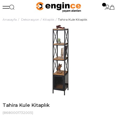
Anasayfa
Dekorasyon
Kitaplık
Tahira Kule Kitaplık
Tahira Kule Kitaplık
(8680001732005)