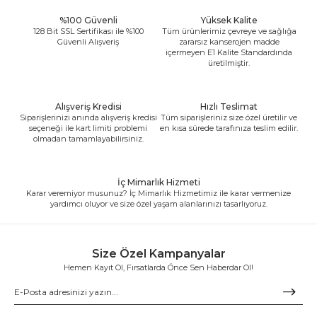
%100 Güvenli
Yüksek Kalite
128 Bit SSL Sertifikası ile %100
Tüm ürünlerimiz çevreye ve sağlığa
Güvenli Alışveriş
zararsız kanserojen madde
içermeyen E1 Kalite Standardında
üretilmiştir.
Alışveriş Kredisi
Hızlı Teslimat
Siparişlerinizi anında alışveriş kredisi
Tüm siparişleriniz size özel üretilir ve
seçeneği ile kart limiti problemi
en kısa sürede tarafınıza teslim edilir.
olmadan tamamlayabilirsiniz.
İç Mimarlık Hizmeti
Karar veremiyor musunuz? İç Mimarlık Hizmetimiz ile karar vermenize
yardımcı oluyor ve size özel yaşam alanlarınızı tasarlıyoruz.
Size Özel Kampanyalar
Hemen Kayıt Ol, Fırsatlarda Önce Sen Haberdar Ol!