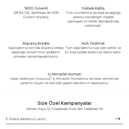
%100 Güvenli
Yüksek Kalite
128 Bit SSL Sertifikası ile %100
Tüm ürünlerimiz çevreye ve sağlığa
Güvenli Alışveriş
zararsız kanserojen madde
içermeyen E1 Kalite Standardında
üretilmiştir.
Alışveriş Kredisi
Hızlı Teslimat
Siparişlerinizi anında alışveriş kredisi
Tüm siparişleriniz size özel üretilir ve
seçeneği ile kart limiti problemi
en kısa sürede tarafınıza teslim edilir.
olmadan tamamlayabilirsiniz.
İç Mimarlık Hizmeti
Karar veremiyor musunuz? İç Mimarlık Hizmetimiz ile karar vermenize
yardımcı oluyor ve size özel yaşam alanlarınızı tasarlıyoruz.
Size Özel Kampanyalar
Hemen Kayıt Ol, Fırsatlarda Önce Sen Haberdar Ol!