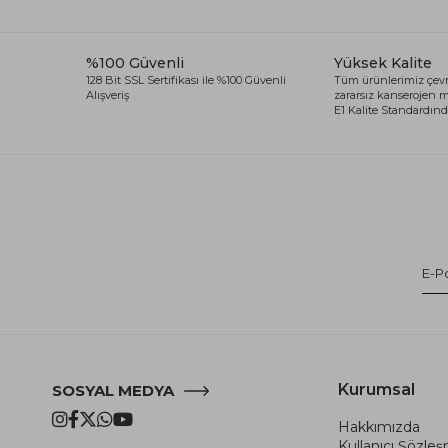
%100 Güvenli
Yüksek Kalite
128 Bit SSL Sertifikası ile %100 Güvenli
Tüm ürünlerimiz çevr
Alışveriş
zararsız kanserojen
E1 Kalite Standardında
Kurumsal
SOSYAL MEDYA
Hakkımızda
Kullanıcı Şözle