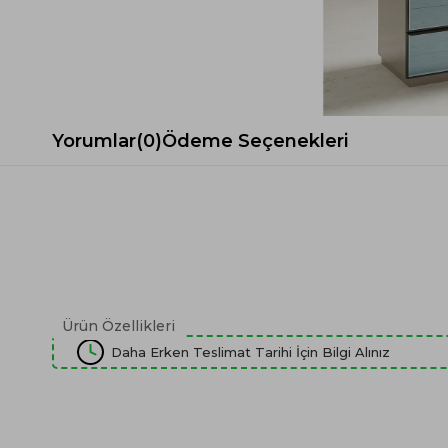
Spor Koltuk Takımı
Gri TV Ünitesi
Krem Koltuk Takımı
Beyaz TV Ünitesi
Gri Koltuk Takımı
Siyah TV Ünitesi
Büro Koltuk Takımı
Şömineli TV Ünitesi
Ev Tekstili
Dresuar
Yorumlar
(0)
Ödeme Seçenekleri
Duvar Ünitesi
TV Koltukları
Ürün Özellikleri
Daha Erken Teslimat Tarihi İçin Bilgi Alınız