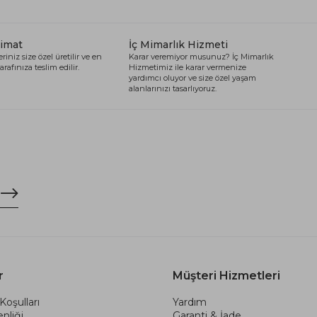
limat
İç Mimarlık Hizmeti
riniz size özel üretilir ve en
Karar veremiyor musunuz? İç Mimarlık
arafınıza teslim edilir.
Hizmetimiz ile karar vermenize
yardımcı oluyor ve size özel yaşam
alanlarınızı tasarlıyoruz.
r
Müşteri Hizmetleri
Koşulları
Yardım
nliği
Garanti & İade