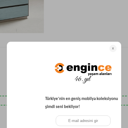
Yataklı Koltuk
Köşe Koltuk
Modern Köşe Koltuk
Ekonomik Köşe Koltuk
Mini Köşe Takımı
Gri Köşe Takımı
Bohem Köşe Takımı
Son Baktıklarınız