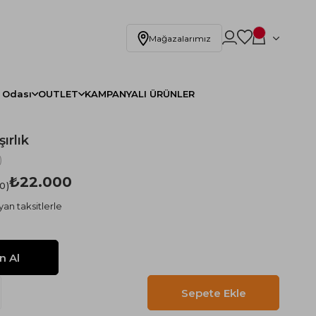
Mağazalarımız
 Odası
OUTLET
KAMPANYALI ÜRÜNLER
ırlık
)
₺22.000
.0
yan taksitlerle