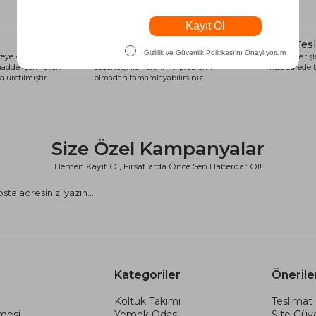
Alışveriş Kredisi
Hızlı Tes
eye ve sağlığa
Siparişlerinizi anında alışveriş kredisi
Tüm siparişle
 madde içermeyen
seçeneği ile kart limiti problemi
kısa sürede t
 üretilmiştir.
olmadan tamamlayabilirsiniz.
Size Özel Kampanyalar
Hemen Kayıt Ol, Fırsatlarda Önce Sen Haberdar Ol!
Kategoriler
Önerile
Koltuk Takımı
Teslimat 
şmesi
Yemek Odası
Site Güve