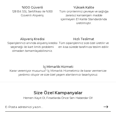
%100 Güvenli
Yüksek Kalite
128 Bit SSL Sertifikası ile %100
Tüm ürünlerimiz çevreye ve sağlığa
Güvenli Alışveriş
zararsız kanserojen madde
içermeyen E1 Kalite Standardında
üretilmiştir.
Alışveriş Kredisi
Hızlı Teslimat
Siparişlerinizi anında alışveriş kredisi
Tüm siparişleriniz size özel üretilir ve
seçeneği ile kart limiti problemi
en kısa sürede tarafınıza teslim edilir.
olmadan tamamlayabilirsiniz.
İç Mimarlık Hizmeti
Karar veremiyor musunuz? İç Mimarlık Hizmetimiz ile karar vermenize
yardımcı oluyor ve size özel yaşam alanlarınızı tasarlıyoruz.
Size Özel Kampanyalar
Hemen Kayıt Ol, Fırsatlarda Önce Sen Haberdar Ol!