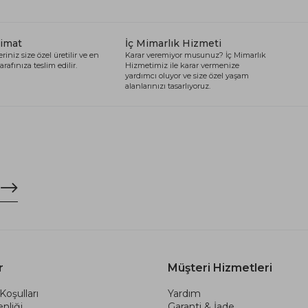
limat
İç Mimarlık Hizmeti
riniz size özel üretilir ve en
Karar veremiyor musunuz? İç Mimarlık
arafınıza teslim edilir.
Hizmetimiz ile karar vermenize
yardımcı oluyor ve size özel yaşam
alanlarınızı tasarlıyoruz.
r
Müşteri Hizmetleri
Koşulları
Yardım
nliği
Garanti & İade