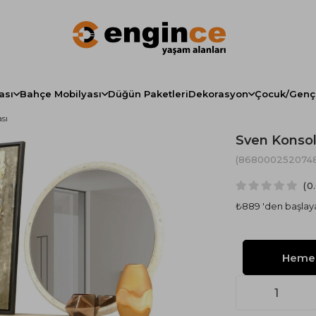
ası
Bahçe Mobilyası
Düğün Paketleri
Dekorasyon
Çocuk/Genç
sı
Sven Konsol
Şezlong
Koltuk & Kanepe
Yemek Odası Konsolu
Yatak Odası Benc - Puf
Lambader
Bebek Odası
(8680002520748
Bahçe Bank
Açılır Masa
Yatak Baza Başlık Set
Üçlü Koltuk
Modern Lambader
Bebek Karyolası/Beşik
0
ahçe Salıncakları
Mutfak Masa Takımı
Yatak
Tablo/Pano
bu
Üçlü Yataklı Koltuk
Bebek Odası Aksesuarları
₺889
'den başlaya
yola
Bahçe Aksesuar
Vitrin & Gümüşlük
Baza
Ranza
ı
İkili Koltuk
Üç Boyutlu Pano
Bahçe Şemsiye
Bench
Baza Başlığı
Arabalı Yatak
Dörtlü Koltuk
nyer
Berjer
Teddy Koltuk Modelleri
Puf