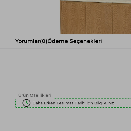
Spor Koltuk Takımı
Gri TV Ünitesi
Krem Koltuk Takımı
Beyaz TV Ünitesi
Gri Koltuk Takımı
Siyah TV Ünitesi
Büro Koltuk Takımı
Şömineli TV Ünitesi
Ev Tekstili
Dresuar
Yorumlar
(0)
Ödeme Seçenekleri
Duvar Ünitesi
TV Koltukları
Ürün Özellikleri
Daha Erken Teslimat Tarihi İçin Bilgi Alınız