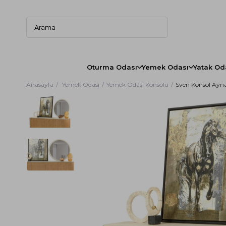
Oturma Odası
Yemek Odası
Yatak Od
Anasayfa
Yemek Odası
Yemek Odası Konsolu
Sven Konsol Ayna
Koltuk Takımı
Yemek Odası Takımı
Yatak Odası Takımı
Bahçe Oturma Grubu
Sehpa
Genç Odası
Koltuk Takımı
TV Ünitesi
Sandalye
Köşe Dolap
Kitaplık
Çocuk Odası
Bahçe Köşe Oturma Grubu
Köşe Takımı
Gardırop
Portmanto
Modern Koltuk Takımı
Modern Yemek Odası Takımı
Modern Yatak Odası Takımı
Zigon Sehpa
Genç Odası Takımı
Modern TV Ünitesi
Kolsuz Sandalye
Çocuk Odası Takımı
Bahçe Masa Takımı
Yemek Odası Takımı
Karyola
Ayna
B
Bohem Koltuk Takımı
Bohem Yemek Odası Takımı
Bohem Yatak Odası Takımı
Orta Sehpa
Genç Çalışma Masası
Bohem TV Ünitesi
Metal Sandalye
Çocuk Odası Gardıro
Bahçe Masa
Yatak Odası Takımı
Fonksiyonel Kar
Chester Koltuk Takımı
Avangard Yemek Odası Takımı
Avangard Yatak Odası Takımı
Yan Sehpa
Genç Odası Gardırobu
Kapaklı TV Ünitesi
Ahşap Sandalye
Çocuk Çalışma Masas
Bahçe Sandalye
TV Ünitesi
Komodin
Avangard Koltuk Takımı
Ekonomik Yemek Odası Takımı
Ahşap Yatak Odası Takımı
C Sehpa
Genç Odası Baza/Karyola
Çekmeceli TV Ünitesi
Bar Sandalyesi
Çocuk Baza/Karyola
Bahçe Tekli Koltuk
Sehpa
Şifonyer
Ekonomik Koltuk Takımı
Luxury Yemek Odası Takımı
Cam Sehpa
Genç Odası Kitaplık
Ekonomik TV Ünitesi
Çocuk Komodin/Şifo
Yemek Masası
Bahçe İkili Koltuk
Makyaj Masası
Klasik Koltuk Takımı
Üçlü Sehpa
Genç Komodin/Şifonyer
Ahşap TV Ünitesi
Bahçe Üçlü Koltuk
İskandinav Koltuk Takımı
Seramik Masa
Antrasit TV Ünitesi