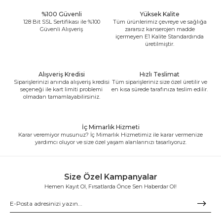
%100 Güvenli
Yüksek Kalite
128 Bit SSL Sertifikası ile %100
Tüm ürünlerimiz çevreye ve sağlığa
Güvenli Alışveriş
zararsız kanserojen madde
içermeyen E1 Kalite Standardında
üretilmiştir.
Alışveriş Kredisi
Hızlı Teslimat
Siparişlerinizi anında alışveriş kredisi
Tüm siparişleriniz size özel üretilir ve
seçeneği ile kart limiti problemi
en kısa sürede tarafınıza teslim edilir.
olmadan tamamlayabilirsiniz.
İç Mimarlık Hizmeti
Karar veremiyor musunuz? İç Mimarlık Hizmetimiz ile karar vermenize
yardımcı oluyor ve size özel yaşam alanlarınızı tasarlıyoruz.
Size Özel Kampanyalar
Hemen Kayıt Ol, Fırsatlarda Önce Sen Haberdar Ol!