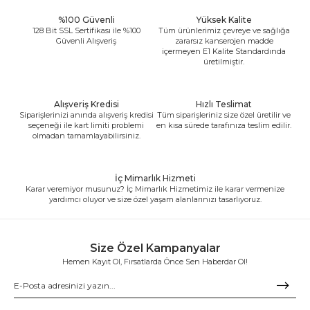
%100 Güvenli
Yüksek Kalite
128 Bit SSL Sertifikası ile %100
Tüm ürünlerimiz çevreye ve sağlığa
Güvenli Alışveriş
zararsız kanserojen madde
içermeyen E1 Kalite Standardında
üretilmiştir.
Alışveriş Kredisi
Hızlı Teslimat
Siparişlerinizi anında alışveriş kredisi
Tüm siparişleriniz size özel üretilir ve
seçeneği ile kart limiti problemi
en kısa sürede tarafınıza teslim edilir.
olmadan tamamlayabilirsiniz.
İç Mimarlık Hizmeti
Karar veremiyor musunuz? İç Mimarlık Hizmetimiz ile karar vermenize
yardımcı oluyor ve size özel yaşam alanlarınızı tasarlıyoruz.
Size Özel Kampanyalar
Hemen Kayıt Ol, Fırsatlarda Önce Sen Haberdar Ol!