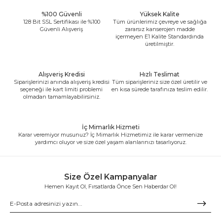
%100 Güvenli
Yüksek Kalite
128 Bit SSL Sertifikası ile %100
Tüm ürünlerimiz çevreye ve sağlığa
Güvenli Alışveriş
zararsız kanserojen madde
içermeyen E1 Kalite Standardında
üretilmiştir.
Alışveriş Kredisi
Hızlı Teslimat
Siparişlerinizi anında alışveriş kredisi
Tüm siparişleriniz size özel üretilir ve
seçeneği ile kart limiti problemi
en kısa sürede tarafınıza teslim edilir.
olmadan tamamlayabilirsiniz.
İç Mimarlık Hizmeti
Karar veremiyor musunuz? İç Mimarlık Hizmetimiz ile karar vermenize
yardımcı oluyor ve size özel yaşam alanlarınızı tasarlıyoruz.
Size Özel Kampanyalar
Hemen Kayıt Ol, Fırsatlarda Önce Sen Haberdar Ol!