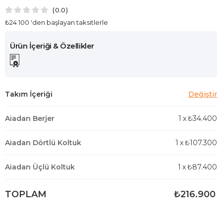
0.0
₺24.100
'den başlayan taksitlerle
Aiadan Berjer
1
x
₺34.400
Aiadan Dörtlü Koltuk
1
x
₺107.300
Aiadan Üçlü Koltuk
1
x
₺87.400
TOPLAM
₺216.900