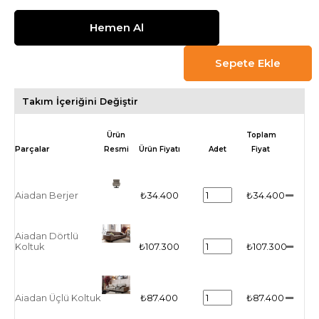
Takım İçeriğini Değiştir
Ürün
Toplam
Resmi
Ürün Fiyatı
Adet
Fiyat
Aiadan Berjer
₺34.400
₺34.400
Aiadan Dörtlü
Koltuk
₺107.300
₺107.300
Aiadan Üçlü Koltuk
₺87.400
₺87.400