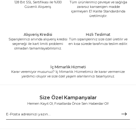
128 Bit SSL Sertifikası ile %100
Tüm ürünlerimiz çevreye ve sağlığa
Güvenli Alışveriş
zararsız kanserojen madde
içermeyen E1 Kalite Standardında
üretilmiştir.
Alışveriş Kredisi
Hızlı Teslimat
Siparişlerinizi anında alışveriş kredisi
Tüm siparişleriniz size özel üretilir ve
seçeneği ile kart limiti problemi
en kısa sürede tarafınıza teslim edilir.
olmadan tamamlayabilirsiniz.
İç Mimarlık Hizmeti
Karar veremiyor musunuz? İç Mimarlık Hizmetimiz ile karar vermenize
yardımcı oluyor ve size özel yaşam alanlarınızı tasarlıyoruz.
Size Özel Kampanyalar
Hemen Kayıt Ol, Fırsatlarda Önce Sen Haberdar Ol!