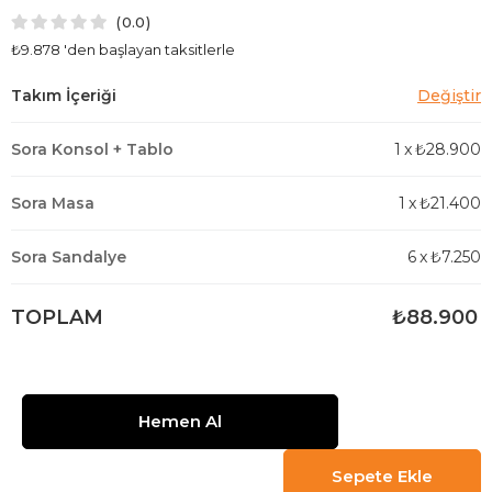
0.0
₺9.878
'den başlayan taksitlerle
Sora Konsol + Tablo
1
x
₺28.900
Sora Masa
1
x
₺21.400
Sora Sandalye
6
x
₺7.250
TOPLAM
₺88.900