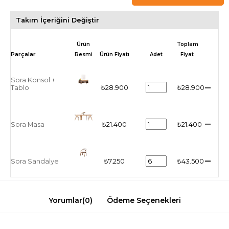
Takım İçeriğini Değiştir
Ürün
Toplam
Resmi
Ürün Fiyatı
Adet
Fiyat
Sora Konsol +
Tablo
₺28.900
₺28.900
Sora Masa
₺21.400
₺21.400
Sora Sandalye
₺7.250
₺43.500
Yorumlar
(0)
Ödeme Seçenekleri