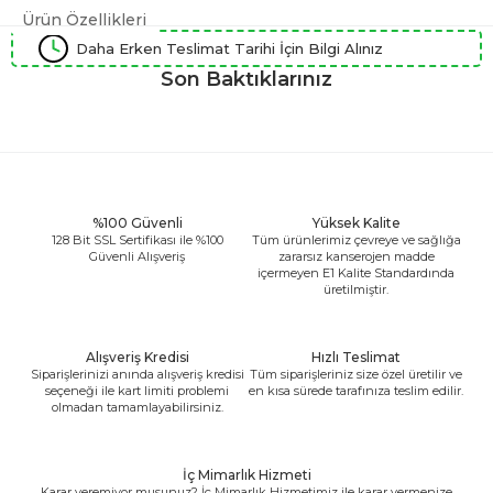
Ürün Özellikleri
Daha Erken Teslimat Tarihi İçin Bilgi Alınız
Son Baktıklarınız
%100 Güvenli
Yüksek Kalite
128 Bit SSL Sertifikası ile %100
Tüm ürünlerimiz çevreye ve sağlığa
Güvenli Alışveriş
zararsız kanserojen madde
içermeyen E1 Kalite Standardında
üretilmiştir.
Alışveriş Kredisi
Hızlı Teslimat
Siparişlerinizi anında alışveriş kredisi
Tüm siparişleriniz size özel üretilir ve
seçeneği ile kart limiti problemi
en kısa sürede tarafınıza teslim edilir.
olmadan tamamlayabilirsiniz.
İç Mimarlık Hizmeti
Karar veremiyor musunuz? İç Mimarlık Hizmetimiz ile karar vermenize