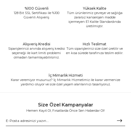
%100 Güvenli
Yüksek Kalite
128 Bit SSL Sertifikası ile %100
Tüm ürünlerimiz çevreye ve sağlığa
Güvenli Alışveriş
zararsız kanserojen madde
içermeyen E1 Kalite Standardında
üretilmiştir.
Alışveriş Kredisi
Hızlı Teslimat
Siparişlerinizi anında alışveriş kredisi
Tüm siparişleriniz size özel üretilir ve
seçeneği ile kart limiti problemi
en kısa sürede tarafınıza teslim edilir.
olmadan tamamlayabilirsiniz.
İç Mimarlık Hizmeti
Karar veremiyor musunuz? İç Mimarlık Hizmetimiz ile karar vermenize
yardımcı oluyor ve size özel yaşam alanlarınızı tasarlıyoruz.
Size Özel Kampanyalar
Hemen Kayıt Ol, Fırsatlarda Önce Sen Haberdar Ol!