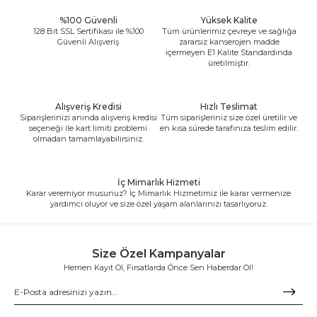
%100 Güvenli
Yüksek Kalite
128 Bit SSL Sertifikası ile %100
Tüm ürünlerimiz çevreye ve sağlığa
Güvenli Alışveriş
zararsız kanserojen madde
içermeyen E1 Kalite Standardında
üretilmiştir.
Alışveriş Kredisi
Hızlı Teslimat
Siparişlerinizi anında alışveriş kredisi
Tüm siparişleriniz size özel üretilir ve
seçeneği ile kart limiti problemi
en kısa sürede tarafınıza teslim edilir.
olmadan tamamlayabilirsiniz.
İç Mimarlık Hizmeti
Karar veremiyor musunuz? İç Mimarlık Hizmetimiz ile karar vermenize
yardımcı oluyor ve size özel yaşam alanlarınızı tasarlıyoruz.
Size Özel Kampanyalar
Hemen Kayıt Ol, Fırsatlarda Önce Sen Haberdar Ol!