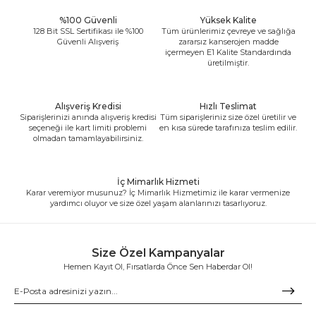
%100 Güvenli
Yüksek Kalite
128 Bit SSL Sertifikası ile %100
Tüm ürünlerimiz çevreye ve sağlığa
Güvenli Alışveriş
zararsız kanserojen madde
içermeyen E1 Kalite Standardında
üretilmiştir.
Alışveriş Kredisi
Hızlı Teslimat
Siparişlerinizi anında alışveriş kredisi
Tüm siparişleriniz size özel üretilir ve
seçeneği ile kart limiti problemi
en kısa sürede tarafınıza teslim edilir.
olmadan tamamlayabilirsiniz.
İç Mimarlık Hizmeti
Karar veremiyor musunuz? İç Mimarlık Hizmetimiz ile karar vermenize
yardımcı oluyor ve size özel yaşam alanlarınızı tasarlıyoruz.
Size Özel Kampanyalar
Hemen Kayıt Ol, Fırsatlarda Önce Sen Haberdar Ol!