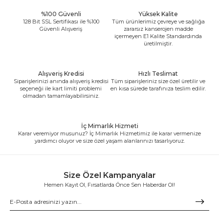
%100 Güvenli
Yüksek Kalite
128 Bit SSL Sertifikası ile %100
Tüm ürünlerimiz çevreye ve sağlığa
Güvenli Alışveriş
zararsız kanserojen madde
içermeyen E1 Kalite Standardında
üretilmiştir.
Alışveriş Kredisi
Hızlı Teslimat
Siparişlerinizi anında alışveriş kredisi
Tüm siparişleriniz size özel üretilir ve
seçeneği ile kart limiti problemi
en kısa sürede tarafınıza teslim edilir.
olmadan tamamlayabilirsiniz.
İç Mimarlık Hizmeti
Karar veremiyor musunuz? İç Mimarlık Hizmetimiz ile karar vermenize
yardımcı oluyor ve size özel yaşam alanlarınızı tasarlıyoruz.
Size Özel Kampanyalar
Hemen Kayıt Ol, Fırsatlarda Önce Sen Haberdar Ol!