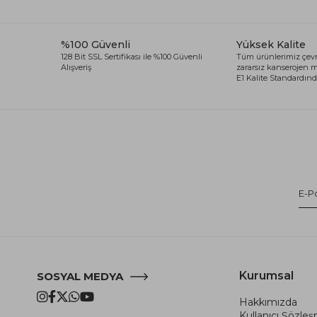
%100 Güvenli
Yüksek Kalite
128 Bit SSL Sertifikası ile %100 Güvenli
Tüm ürünlerimiz çevr
Alışveriş
zararsız kanserojen
E1 Kalite Standardında
Kurumsal
SOSYAL MEDYA
Hakkımızda
Kullanıcı Şözle