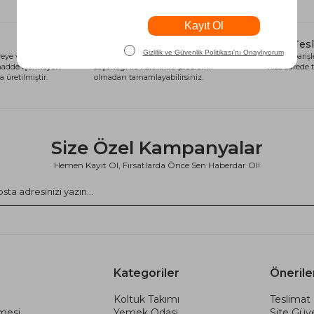
Alışveriş Kredisi
Hızlı Tes
eye ve sağlığa
Siparişlerinizi anında alışveriş kredisi
Tüm siparişle
 madde içermeyen
seçeneği ile kart limiti problemi
kısa sürede t
 üretilmiştir.
olmadan tamamlayabilirsiniz.
Size Özel Kampanyalar
Hemen Kayıt Ol, Fırsatlarda Önce Sen Haberdar Ol!
Kategoriler
Önerile
Koltuk Takımı
Teslimat 
şmesi
Yemek Odası
Site Güve