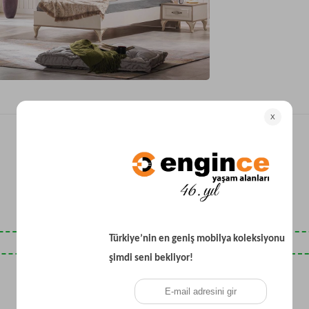
Yataklı Koltuk
Köşe Koltuk
Modern Köşe Koltuk
Ekonomik Köşe Koltuk
Mini Köşe Takımı
Gri Köşe Takımı
Bohem Köşe Takımı
Son Baktıklarınız