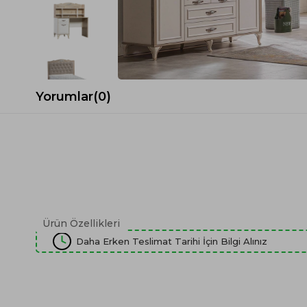
Spor Koltuk Takımı
Gri TV Ünitesi
Krem Koltuk Takımı
Beyaz TV Ünitesi
Gri Koltuk Takımı
Siyah TV Ünitesi
Büro Koltuk Takımı
Şömineli TV Ünitesi
Ev Tekstili
Dresuar
Yorumlar
(0)
Duvar Ünitesi
TV Koltukları
Ürün Özellikleri
Daha Erken Teslimat Tarihi İçin Bilgi Alınız