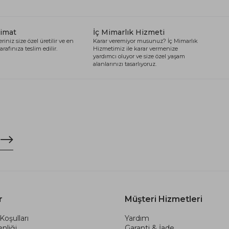
limat
İç Mimarlık Hizmeti
riniz size özel üretilir ve en
Karar veremiyor musunuz? İç Mimarlık
arafınıza teslim edilir.
Hizmetimiz ile karar vermenize
yardımcı oluyor ve size özel yaşam
alanlarınızı tasarlıyoruz.
r
Müşteri Hizmetleri
Koşulları
Yardım
nliği
Garanti & İade