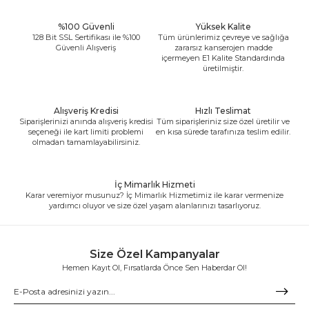
%100 Güvenli
Yüksek Kalite
128 Bit SSL Sertifikası ile %100
Tüm ürünlerimiz çevreye ve sağlığa
Güvenli Alışveriş
zararsız kanserojen madde
içermeyen E1 Kalite Standardında
üretilmiştir.
Alışveriş Kredisi
Hızlı Teslimat
Siparişlerinizi anında alışveriş kredisi
Tüm siparişleriniz size özel üretilir ve
seçeneği ile kart limiti problemi
en kısa sürede tarafınıza teslim edilir.
olmadan tamamlayabilirsiniz.
İç Mimarlık Hizmeti
Karar veremiyor musunuz? İç Mimarlık Hizmetimiz ile karar vermenize
yardımcı oluyor ve size özel yaşam alanlarınızı tasarlıyoruz.
Size Özel Kampanyalar
Hemen Kayıt Ol, Fırsatlarda Önce Sen Haberdar Ol!