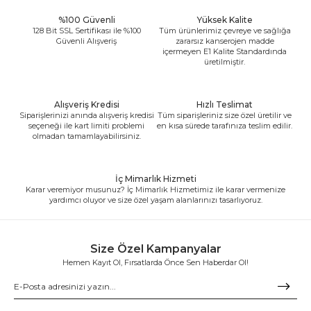
%100 Güvenli
Yüksek Kalite
128 Bit SSL Sertifikası ile %100
Tüm ürünlerimiz çevreye ve sağlığa
Güvenli Alışveriş
zararsız kanserojen madde
içermeyen E1 Kalite Standardında
üretilmiştir.
Alışveriş Kredisi
Hızlı Teslimat
Siparişlerinizi anında alışveriş kredisi
Tüm siparişleriniz size özel üretilir ve
seçeneği ile kart limiti problemi
en kısa sürede tarafınıza teslim edilir.
olmadan tamamlayabilirsiniz.
İç Mimarlık Hizmeti
Karar veremiyor musunuz? İç Mimarlık Hizmetimiz ile karar vermenize
yardımcı oluyor ve size özel yaşam alanlarınızı tasarlıyoruz.
Size Özel Kampanyalar
Hemen Kayıt Ol, Fırsatlarda Önce Sen Haberdar Ol!