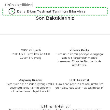
Ürün Özellikleri
Daha Erken Teslimat Tarihi İçin Bilgi Alınız
Son Baktıklarınız
%100 Güvenli
Yüksek Kalite
128 Bit SSL Sertifikası ile %100
Tüm ürünlerimiz çevreye ve sağlığa
Güvenli Alışveriş
zararsız kanserojen madde
içermeyen E1 Kalite Standardında
üretilmiştir.
Alışveriş Kredisi
Hızlı Teslimat
Siparişlerinizi anında alışveriş kredisi
Tüm siparişleriniz size özel üretilir ve
seçeneği ile kart limiti problemi
en kısa sürede tarafınıza teslim edilir.
olmadan tamamlayabilirsiniz.
İç Mimarlık Hizmeti