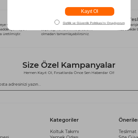
Alışveriş Kredisi
Hızlı Tes
eye ve sağlığa
Siparişlerinizi anında alışveriş kredisi
Tüm siparişle
 madde içermeyen
seçeneği ile kart limiti problemi
kısa sürede t
 üretilmiştir.
olmadan tamamlayabilirsiniz.
Size Özel Kampanyalar
Hemen Kayıt Ol, Fırsatlarda Önce Sen Haberdar Ol!
Kategoriler
Önerile
Koltuk Takımı
Teslimat 
şmesi
Yemek Odası
Site Güve