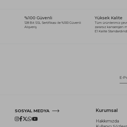
%100 Güvenli
Yüksek Kalite
128 Bit SSL Sertifikası ile %100 Güvenli
Tüm ürünlerimiz çevr
Alışveriş
zararsız kanserojen
E1 Kalite Standardında
Kurumsal
SOSYAL MEDYA
Hakkımızda
Kullanıcı Şözle