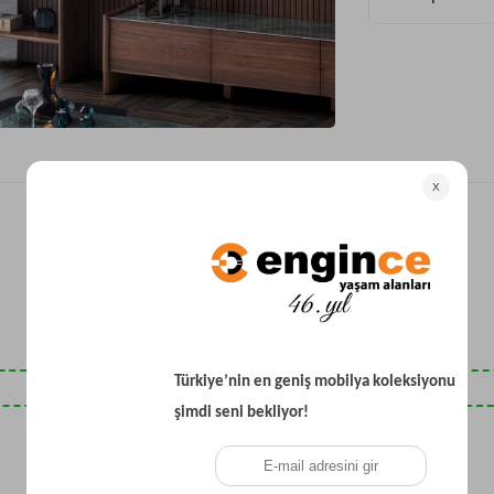
Yataklı Koltuk
Köşe Koltuk
Modern Köşe Koltuk
Ekonomik Köşe Koltuk
Mini Köşe Takımı
Gri Köşe Takımı
Bohem Köşe Takımı
Son Baktıklarınız