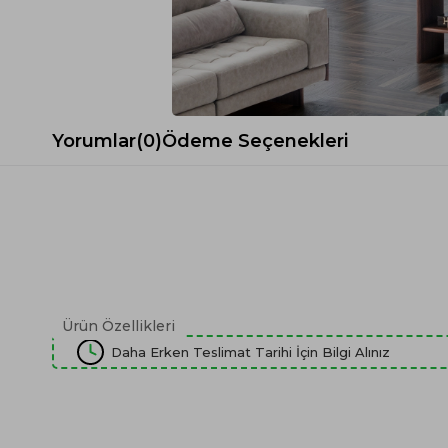
Spor Koltuk Takımı
Gri TV Ünitesi
Krem Koltuk Takımı
Beyaz TV Ünitesi
Gri Koltuk Takımı
Siyah TV Ünitesi
Büro Koltuk Takımı
Şömineli TV Ünitesi
Ev Tekstili
Dresuar
Yorumlar
(0)
Ödeme Seçenekleri
Duvar Ünitesi
TV Koltukları
Ürün Özellikleri
Daha Erken Teslimat Tarihi İçin Bilgi Alınız