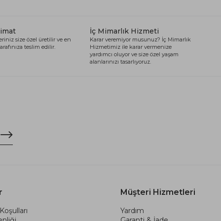
limat
İç Mimarlık Hizmeti
riniz size özel üretilir ve en
Karar veremiyor musunuz? İç Mimarlık
arafınıza teslim edilir.
Hizmetimiz ile karar vermenize
yardımcı oluyor ve size özel yaşam
alanlarınızı tasarlıyoruz.
r
Müşteri Hizmetleri
Koşulları
Yardım
nliği
Garanti & İade