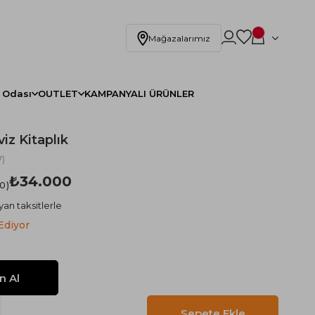
Mağazalarımız
 Odası
OUTLET
KAMPANYALI ÜRÜNLER
iz Kitaplık
)
₺34.000
.0
yan taksitlerle
Ediyor