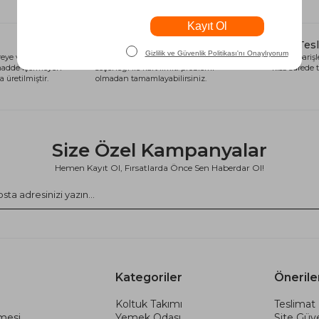
Alışveriş Kredisi
Hızlı Tes
eye ve sağlığa
Siparişlerinizi anında alışveriş kredisi
Tüm siparişle
 madde içermeyen
seçeneği ile kart limiti problemi
kısa sürede t
 üretilmiştir.
olmadan tamamlayabilirsiniz.
Size Özel Kampanyalar
Hemen Kayıt Ol, Fırsatlarda Önce Sen Haberdar Ol!
Kategoriler
Önerile
Koltuk Takımı
Teslimat 
şmesi
Yemek Odası
Site Güve