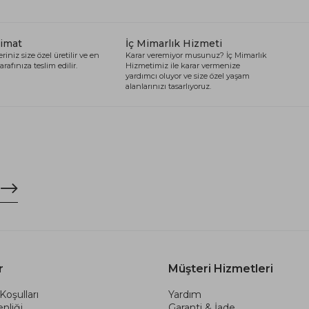
limat
İç Mimarlık Hizmeti
riniz size özel üretilir ve en
Karar veremiyor musunuz? İç Mimarlık
arafınıza teslim edilir.
Hizmetimiz ile karar vermenize
yardımcı oluyor ve size özel yaşam
alanlarınızı tasarlıyoruz.
r
Müşteri Hizmetleri
Koşulları
Yardım
nliği
Garanti & İade