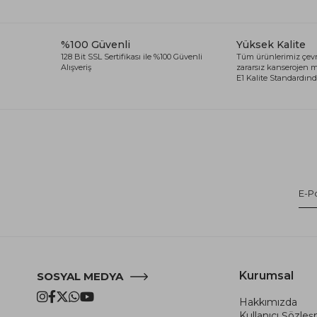
%100 Güvenli
Yüksek Kalite
128 Bit SSL Sertifikası ile %100 Güvenli
Tüm ürünlerimiz çevr
Alışveriş
zararsız kanserojen
E1 Kalite Standardında
Kurumsal
SOSYAL MEDYA
Hakkımızda
Kullanıcı Şözle