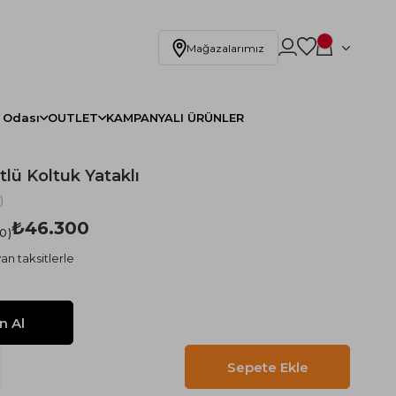
Mağazalarımız
 Odası
OUTLET
KAMPANYALI ÜRÜNLER
lü Koltuk Yataklı
)
₺46.300
.0
an taksitlerle