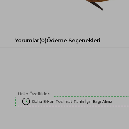
Spor Koltuk Takımı
Gri TV Ünitesi
Krem Koltuk Takımı
Beyaz TV Ünitesi
Gri Koltuk Takımı
Siyah TV Ünitesi
Büro Koltuk Takımı
Şömineli TV Ünitesi
Ev Tekstili
Dresuar
Yorumlar
(0)
Ödeme Seçenekleri
Duvar Ünitesi
TV Koltukları
Ürün Özellikleri
Daha Erken Teslimat Tarihi İçin Bilgi Alınız