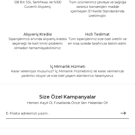
128 Bit SSL Sertifikası ile %100
Tüm ürünlerimiz çevreye ve sağlığa
Güvenli Alışveriş
zararsız kanserojen madde
içermeyen E1 Kalite Standardında
üretilmiştir.
Alışveriş Kredisi
Hızlı Teslimat
Siparişlerinizi anında alışveriş kredisi
Tüm siparişleriniz size özel üretilir ve
seçeneği ile kart limiti problemi
en kısa sürede tarafınıza teslim edilir.
olmadan tamamlayabilirsiniz.
İç Mimarlık Hizmeti
Karar veremiyor musunuz? İç Mimarlık Hizmetimiz ile karar vermenize
yardımcı oluyor ve size özel yaşam alanlarınızı tasarlıyoruz.
Size Özel Kampanyalar
Hemen Kayıt Ol, Fırsatlarda Önce Sen Haberdar Ol!