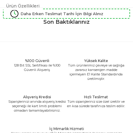
Ürün Özellikleri
Daha Erken Teslimat Tarihi İçin Bilgi Alınız
Son Baktıklarınız
%100 Güvenli
Yüksek Kalite
128 Bit SSL Sertifikası ile %100
Tüm ürünlerimiz çevreye ve sağlığa
Güvenli Alışveriş
zararsız kanserojen madde
içermeyen E1 Kalite Standardında
üretilmiştir.
Alışveriş Kredisi
Hızlı Teslimat
Siparişlerinizi anında alışveriş kredisi
Tüm siparişleriniz size özel üretilir ve
seçeneği ile kart limiti problemi
en kısa sürede tarafınıza teslim edilir.
olmadan tamamlayabilirsiniz.
İç Mimarlık Hizmeti