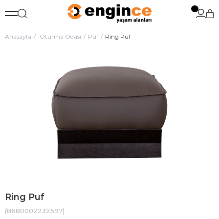
Anasayfa
Oturma Odası
Puf
Ring Puf
Ring Puf
(8680002232597)