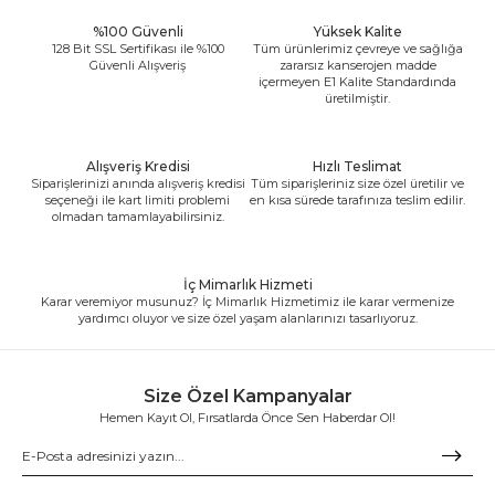
%100 Güvenli
Yüksek Kalite
128 Bit SSL Sertifikası ile %100
Tüm ürünlerimiz çevreye ve sağlığa
Güvenli Alışveriş
zararsız kanserojen madde
içermeyen E1 Kalite Standardında
üretilmiştir.
Alışveriş Kredisi
Hızlı Teslimat
Siparişlerinizi anında alışveriş kredisi
Tüm siparişleriniz size özel üretilir ve
seçeneği ile kart limiti problemi
en kısa sürede tarafınıza teslim edilir.
olmadan tamamlayabilirsiniz.
İç Mimarlık Hizmeti
Karar veremiyor musunuz? İç Mimarlık Hizmetimiz ile karar vermenize
yardımcı oluyor ve size özel yaşam alanlarınızı tasarlıyoruz.
Size Özel Kampanyalar
Hemen Kayıt Ol, Fırsatlarda Önce Sen Haberdar Ol!