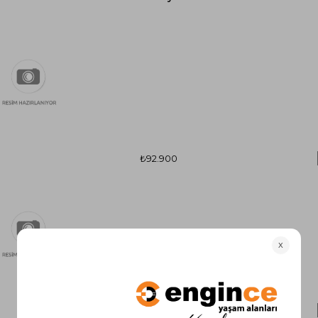
₺92.900
₺50.900