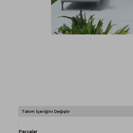
Spor Koltuk Takımı
Gri TV Ünitesi
Krem Koltuk Takımı
Beyaz TV Ünitesi
Gri Koltuk Takımı
Siyah TV Ünitesi
Büro Koltuk Takımı
Şömineli TV Ünitesi
Ev Tekstili
Dresuar
Duvar Ünitesi
TV Koltukları
Takım İçeriğini Değiştir