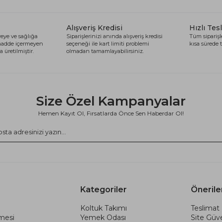
Alışveriş Kredisi
Hızlı Tes
eye ve sağlığa
Siparişlerinizi anında alışveriş kredisi
Tüm siparişle
 madde içermeyen
seçeneği ile kart limiti problemi
kısa sürede t
 üretilmiştir.
olmadan tamamlayabilirsiniz.
Size Özel Kampanyalar
Hemen Kayıt Ol, Fırsatlarda Önce Sen Haberdar Ol!
Kategoriler
Önerile
Koltuk Takımı
Teslimat 
şmesi
Yemek Odası
Site Güve