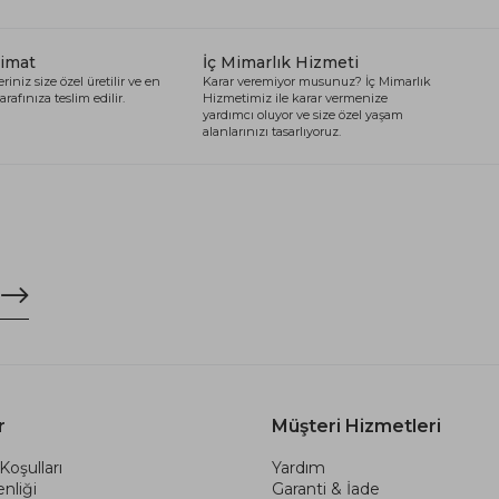
limat
İç Mimarlık Hizmeti
riniz size özel üretilir ve en
Karar veremiyor musunuz? İç Mimarlık
arafınıza teslim edilir.
Hizmetimiz ile karar vermenize
yardımcı oluyor ve size özel yaşam
alanlarınızı tasarlıyoruz.
r
Müşteri Hizmetleri
Koşulları
Yardım
nliği
Garanti & İade