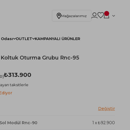
Mağazalarımız
 Odası
OUTLET
KAMPANYALI ÜRÜNLER
 Koltuk Oturma Grubu Rnc-95
₺313.900
.0
ayan taksitlerle
Ediyor
Sol Modül Rnc-90
1
x
₺92.900