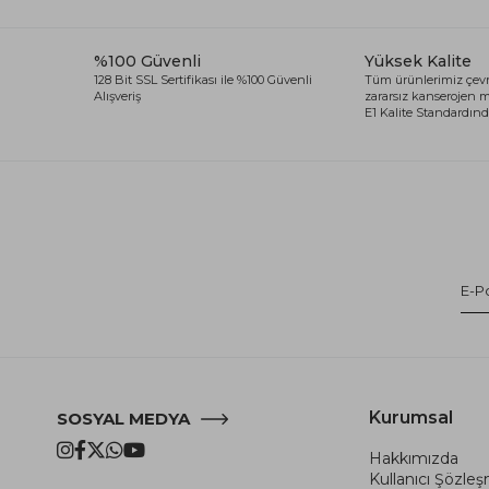
%100 Güvenli
Yüksek Kalite
128 Bit SSL Sertifikası ile %100 Güvenli
Tüm ürünlerimiz çevr
Alışveriş
zararsız kanserojen
E1 Kalite Standardında
Kurumsal
SOSYAL MEDYA
Hakkımızda
Kullanıcı Şözle