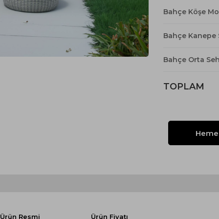
Yataklı Koltuk
Bahçe Köşe Mo
Köşe Koltuk
Modern Köşe Koltuk
Bahçe Kanepe 
Ekonomik Köşe Koltuk
Bahçe Orta Se
Mini Köşe Takımı
Gri Köşe Takımı
TOPLAM
Bohem Köşe Takımı
Ürün Resmi
Ürün Fiyatı