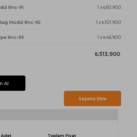
dül Rnc-91
1
x
₺50.900
Sağ Modül Rnc-92
1
x
₺101.900
hpa Rnc-93
1
x
₺46.900
₺313.900
Adet
Toplam Fiyat