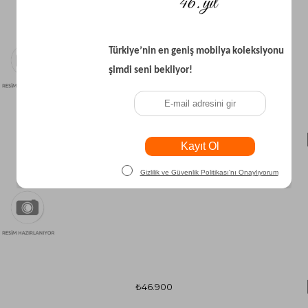
₺101.900
₺46.900