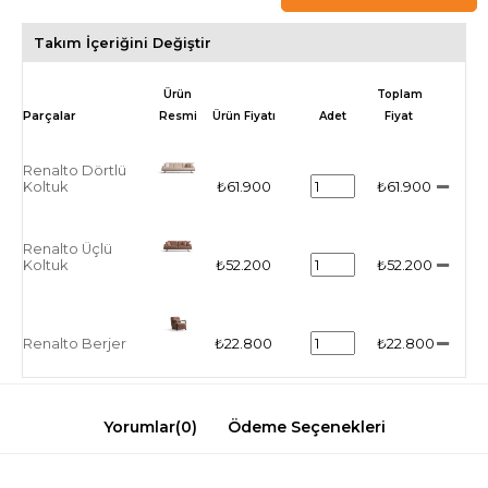
Takım İçeriğini Değiştir
Ürün
Toplam
Resmi
Ürün Fiyatı
Adet
Fiyat
Renalto Dörtlü
Koltuk
₺61.900
₺61.900
Renalto Üçlü
Koltuk
₺52.200
₺52.200
Renalto Berjer
₺22.800
₺22.800
Yorumlar
(0)
Ödeme Seçenekleri