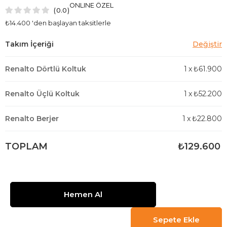
ONLINE ÖZEL
0.0
₺14.400
'den başlayan taksitlerle
Renalto Dörtlü Koltuk
1
x
₺61.900
Renalto Üçlü Koltuk
1
x
₺52.200
Renalto Berjer
1
x
₺22.800
TOPLAM
₺129.600