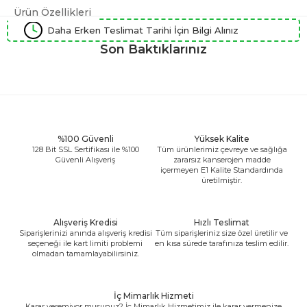
Ürün Özellikleri
Daha Erken Teslimat Tarihi İçin Bilgi Alınız
Son Baktıklarınız
%100 Güvenli
Yüksek Kalite
128 Bit SSL Sertifikası ile %100
Tüm ürünlerimiz çevreye ve sağlığa
Güvenli Alışveriş
zararsız kanserojen madde
içermeyen E1 Kalite Standardında
üretilmiştir.
Alışveriş Kredisi
Hızlı Teslimat
Siparişlerinizi anında alışveriş kredisi
Tüm siparişleriniz size özel üretilir ve
seçeneği ile kart limiti problemi
en kısa sürede tarafınıza teslim edilir.
olmadan tamamlayabilirsiniz.
İç Mimarlık Hizmeti
Karar veremiyor musunuz? İç Mimarlık Hizmetimiz ile karar vermenize