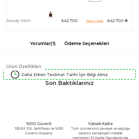
Ready Vitrin
₺42.700
₺42.700
Yorumlar
(1)
Ödeme Seçenekleri
Ürün Özellikleri
Daha Erken Teslimat Tarihi İçin Bilgi Alınız
Son Baktıklarınız
%100 Güvenli
Yüksek Kalite
128 Bit SSL Sertifikası ile %100
Tüm ürünlerimiz çevreye ve sağlığa
Güvenli Alışveriş
zararsız kanserojen madde
içermeyen E1 Kalite Standardında