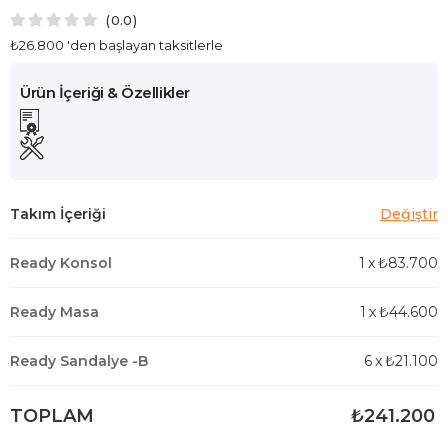
0.0
₺26.800
'den başlayan taksitlerle
Ready Konsol
1
x
₺83.700
Ready Masa
1
x
₺44.600
Ready Sandalye -B
6
x
₺21.100
TOPLAM
₺241.200