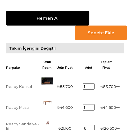
Takım İçeriğini Değiştir
Ürün
Toplam
Resmi
Ürün Fiyatı
Adet
Fiyat
Ready Konsol
₺83.700
₺83.700
Ready Masa
₺44.600
₺44.600
Ready Sandalye -
B
₺21.100
₺126.600