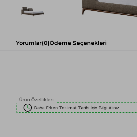
Spor Koltuk Takımı
Gri TV Ünitesi
Krem Koltuk Takımı
Beyaz TV Ünitesi
Gri Koltuk Takımı
Siyah TV Ünitesi
Büro Koltuk Takımı
Şömineli TV Ünitesi
Ev Tekstili
Dresuar
Yorumlar
(0)
Ödeme Seçenekleri
Duvar Ünitesi
TV Koltukları
Ürün Özellikleri
Daha Erken Teslimat Tarihi İçin Bilgi Alınız