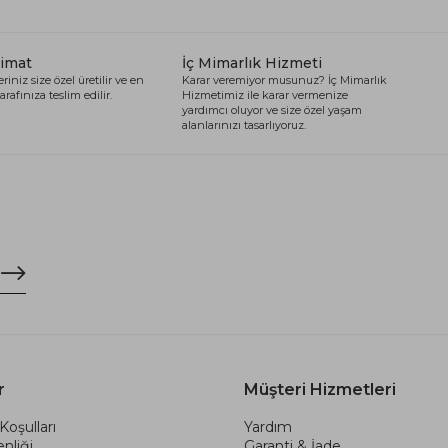
limat
İç Mimarlık Hizmeti
riniz size özel üretilir ve en
Karar veremiyor musunuz? İç Mimarlık
arafınıza teslim edilir.
Hizmetimiz ile karar vermenize
yardımcı oluyor ve size özel yaşam
alanlarınızı tasarlıyoruz.
r
Müşteri Hizmetleri
Koşulları
Yardım
nliği
Garanti & İade