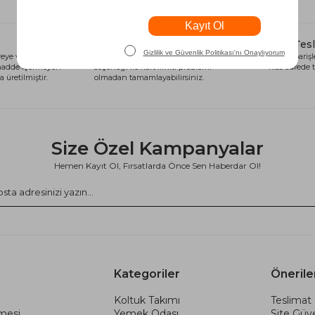
Alışveriş Kredisi
Hızlı Tes
eye ve sağlığa
Siparişlerinizi anında alışveriş kredisi
Tüm siparişle
 madde içermeyen
seçeneği ile kart limiti problemi
kısa sürede t
 üretilmiştir.
olmadan tamamlayabilirsiniz.
Size Özel Kampanyalar
Hemen Kayıt Ol, Fırsatlarda Önce Sen Haberdar Ol!
Kategoriler
Önerile
Koltuk Takımı
Teslimat 
şmesi
Yemek Odası
Site Güve