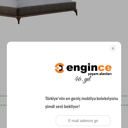
Yataklı Koltuk
Köşe Koltuk
Modern Köşe Koltuk
Ekonomik Köşe Koltuk
Mini Köşe Takımı
Gri Köşe Takımı
Bohem Köşe Takımı
Son Baktıklarınız