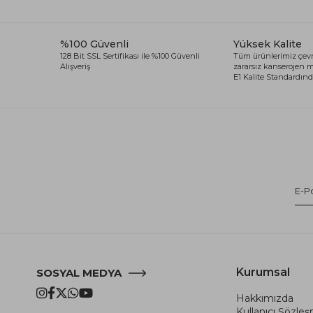
%100 Güvenli
Yüksek Kalite
128 Bit SSL Sertifikası ile %100 Güvenli
Tüm ürünlerimiz çevr
Alışveriş
zararsız kanserojen
E1 Kalite Standardında
Kurumsal
SOSYAL MEDYA
Hakkımızda
Kullanıcı Şözle