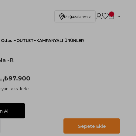
Mağazalarımız
 Odası
OUTLET
KAMPANYALI ÜRÜNLER
la -B
₺97.900
.0
ayan taksitlerle