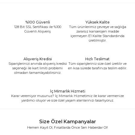
%100 Güvenli
Yüksek Kalite
128 Bit SSL Sertifikası ile %100
Tüm ürünlerimiz çevreye ve sağlığa
Güvenli Alışveriş
zararsız kanserojen madde
içermeyen E1 Kalite Standardında
üretilmiştir.
Alışveriş Kredisi
Hızlı Teslimat
Siparişlerinizi anında alışveriş kredisi
Tüm siparişleriniz size özel üretilir ve
seçeneği ile kart limiti problemi
en kısa sürede tarafınıza teslim edilir.
olmadan tamamlayabilirsiniz.
İç Mimarlık Hizmeti
Karar veremiyor musunuz? İç Mimarlık Hizmetimiz ile karar vermenize
yardımcı oluyor ve size özel yaşam alanlarınızı tasarlıyoruz.
Size Özel Kampanyalar
Hemen Kayıt Ol, Fırsatlarda Önce Sen Haberdar Ol!