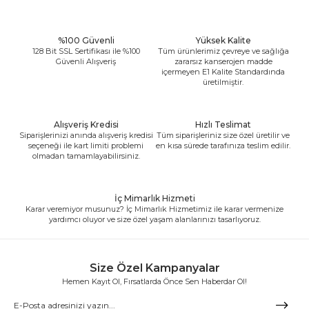
%100 Güvenli
Yüksek Kalite
128 Bit SSL Sertifikası ile %100
Tüm ürünlerimiz çevreye ve sağlığa
Güvenli Alışveriş
zararsız kanserojen madde
içermeyen E1 Kalite Standardında
üretilmiştir.
Alışveriş Kredisi
Hızlı Teslimat
Siparişlerinizi anında alışveriş kredisi
Tüm siparişleriniz size özel üretilir ve
seçeneği ile kart limiti problemi
en kısa sürede tarafınıza teslim edilir.
olmadan tamamlayabilirsiniz.
İç Mimarlık Hizmeti
Karar veremiyor musunuz? İç Mimarlık Hizmetimiz ile karar vermenize
yardımcı oluyor ve size özel yaşam alanlarınızı tasarlıyoruz.
Size Özel Kampanyalar
Hemen Kayıt Ol, Fırsatlarda Önce Sen Haberdar Ol!