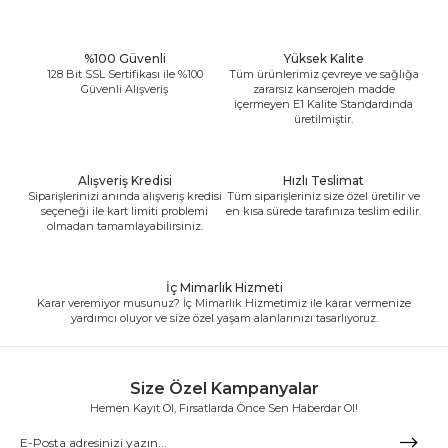
%100 Güvenli
Yüksek Kalite
128 Bit SSL Sertifikası ile %100
Tüm ürünlerimiz çevreye ve sağlığa
Güvenli Alışveriş
zararsız kanserojen madde
içermeyen E1 Kalite Standardında
üretilmiştir.
Alışveriş Kredisi
Hızlı Teslimat
Siparişlerinizi anında alışveriş kredisi
Tüm siparişleriniz size özel üretilir ve
seçeneği ile kart limiti problemi
en kısa sürede tarafınıza teslim edilir.
olmadan tamamlayabilirsiniz.
İç Mimarlık Hizmeti
Karar veremiyor musunuz? İç Mimarlık Hizmetimiz ile karar vermenize
yardımcı oluyor ve size özel yaşam alanlarınızı tasarlıyoruz.
Size Özel Kampanyalar
Hemen Kayıt Ol, Fırsatlarda Önce Sen Haberdar Ol!