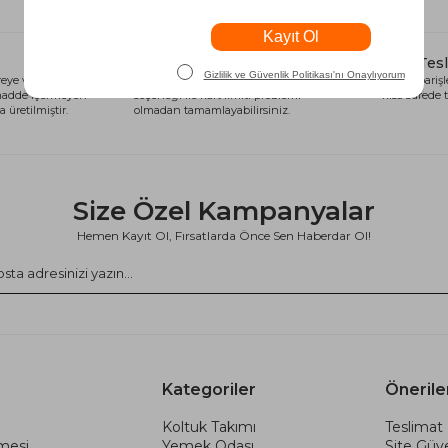
Alışveriş Kredisi
Hızlı Tes
eye ve sağlığa
Siparişlerinizi anında alışveriş kredisi
Tüm siparişle
 madde içermeyen
seçeneği ile kart limiti problemi
kısa sürede t
 üretilmiştir.
olmadan tamamlayabilirsiniz.
Size Özel Kampanyalar
Hemen Kayıt Ol, Fırsatlarda Önce Sen Haberdar Ol!
Kategoriler
Önerile
Koltuk Takımı
Teslimat 
şmesi
Yemek Odası
Site Güve