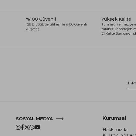
%100 Güvenli
Yüksek Kalite
128 Bit SSL Sertifikası ile %100 Güvenli
Tüm ürünlerimiz çevr
Alışveriş
zararsız kanserojen
E1 Kalite Standardında
Kurumsal
SOSYAL MEDYA
Hakkımızda
Kullanıcı Şözle