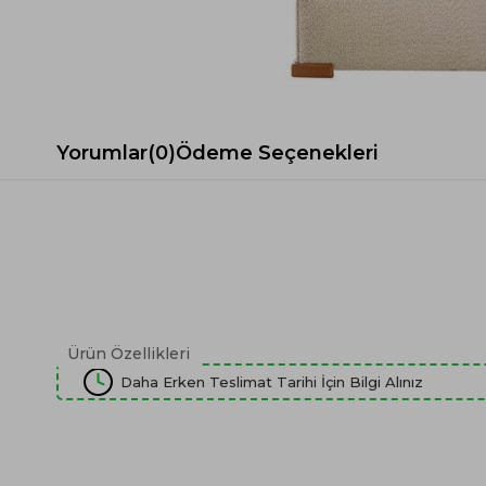
Spor Koltuk Takımı
Gri TV Ünitesi
Krem Koltuk Takımı
Beyaz TV Ünitesi
Gri Koltuk Takımı
Siyah TV Ünitesi
Büro Koltuk Takımı
Şömineli TV Ünitesi
Ev Tekstili
Dresuar
Yorumlar
(0)
Ödeme Seçenekleri
Duvar Ünitesi
TV Koltukları
Ürün Özellikleri
Daha Erken Teslimat Tarihi İçin Bilgi Alınız