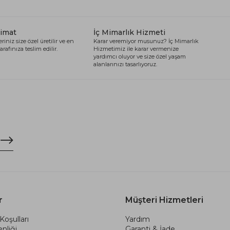
limat
İç Mimarlık Hizmeti
riniz size özel üretilir ve en
Karar veremiyor musunuz? İç Mimarlık
arafınıza teslim edilir.
Hizmetimiz ile karar vermenize
yardımcı oluyor ve size özel yaşam
alanlarınızı tasarlıyoruz.
r
Müşteri Hizmetleri
Koşulları
Yardım
nliği
Garanti & İade