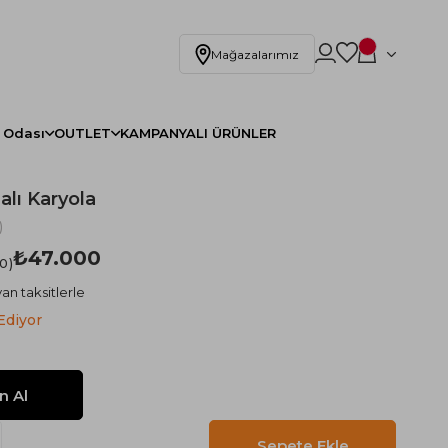
Mağazalarımız
 Odası
OUTLET
KAMPANYALI ÜRÜNLER
alı Karyola
)
₺47.000
.0
an taksitlerle
Ediyor