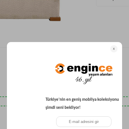
Yataklı Koltuk
Köşe Koltuk
Modern Köşe Koltuk
Ekonomik Köşe Koltuk
Mini Köşe Takımı
Gri Köşe Takımı
Bohem Köşe Takımı
Son Baktıklarınız